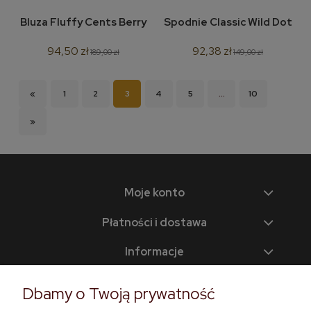
Bluza Fluffy Cents Berry
Spodnie Classic Wild Dot
94,50 zł
92,38 zł
189,00 zł
149,00 zł
«
1
2
3
4
5
...
10
»
Moje konto
Płatności i dostawa
Informacje
Pomoc
Dbamy o Twoją prywatność
O nas