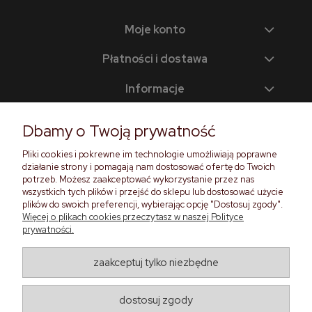
Moje konto
Płatności i dostawa
Informacje
Pomoc
Dbamy o Twoją prywatność
O nas
Pliki cookies i pokrewne im technologie umożliwiają poprawne
działanie strony i pomagają nam dostosować ofertę do Twoich
potrzeb. Możesz zaakceptować wykorzystanie przez nas
wszystkich tych plików i przejść do sklepu lub dostosować użycie
Zadzwoń do nas
plików do swoich preferencji, wybierając opcję "Dostosuj zgody".
Więcej o plikach cookies przeczytasz w naszej Polityce
prywatności.
+48 571 901 042
kontakt@heypopinjay.pl
zaakceptuj tylko niezbędne
Znajdź nas
dostosuj zgody