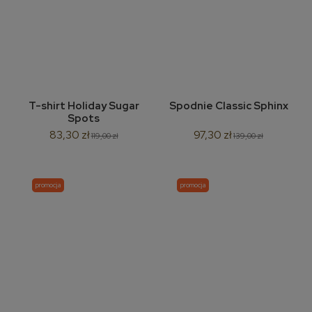
T-shirt Holiday Sugar
Spodnie Classic Sphinx
Spots
83,30 zł
97,30 zł
119,00 zł
139,00 zł
promocja
promocja