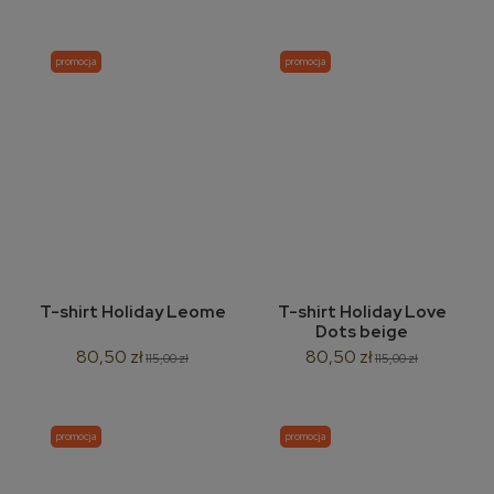
promocja
promocja
T-shirt Holiday Leome
T-shirt Holiday Love
Dots beige
80,50 zł
80,50 zł
115,00 zł
115,00 zł
promocja
promocja