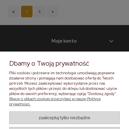
«
1
2
»
Moje konto
Płatności i dostawa
Dbamy o Twoją prywatność
Informacje
Pliki cookies i pokrewne im technologie umożliwiają poprawne
Pomoc
działanie strony i pomagają nam dostosować ofertę do Twoich
potrzeb. Możesz zaakceptować wykorzystanie przez nas
wszystkich tych plików i przejść do sklepu lub dostosować użycie
O nas
plików do swoich preferencji, wybierając opcję "Dostosuj zgody".
Więcej o plikach cookies przeczytasz w naszej Polityce
prywatności.
Zadzwoń do nas
zaakceptuj tylko niezbędne
+48 571 901 042