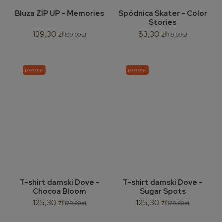
Bluza ZIP UP - Memories
Spódnica Skater - Color
Stories
139,30 zł
83,30 zł
199,00 zł
119,00 zł
promocja
promocja
T-shirt damski Dove -
T-shirt damski Dove -
Chocoa Bloom
Sugar Spots
125,30 zł
125,30 zł
179,00 zł
179,00 zł